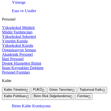
Yönerge
Esas ve Usuller
Personel
Yüksekokul Müdürü
Müdür Yardımcıları
Yüksekokul Sekreteri
Yönetim Kurulu
Yüksekokul Kurulu
Organizasyon Şeması
Akademik Personel
İdari Personel
Destek Hizmetleri Birimi
İnsan Kaynakları Dağılımı
Personel Formları
Kalite
Kalite Yönetimi
PUKÖ
Görev Tanımları
Toplumsal Katkı
Kalite Politikası
Birim Risk Değerlendirme
Formlar
Birim Kalite Komisyonu