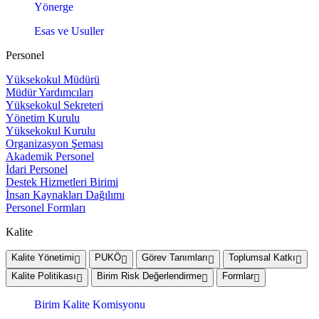
Yönerge
Esas ve Usuller
Personel
Yüksekokul Müdürü
Müdür Yardımcıları
Yüksekokul Sekreteri
Yönetim Kurulu
Yüksekokul Kurulu
Organizasyon Şeması
Akademik Personel
İdari Personel
Destek Hizmetleri Birimi
İnsan Kaynakları Dağılımı
Personel Formları
Kalite
Kalite Yönetimi
PUKÖ
Görev Tanımları
Toplumsal Katkı
Kalite Politikası
Birim Risk Değerlendirme
Formlar
Birim Kalite Komisyonu