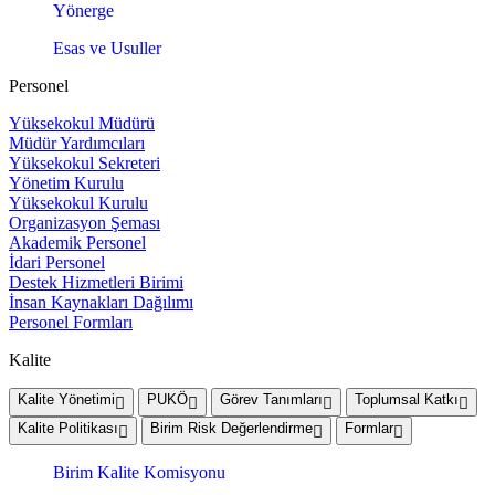
Yönerge
Esas ve Usuller
Personel
Yüksekokul Müdürü
Müdür Yardımcıları
Yüksekokul Sekreteri
Yönetim Kurulu
Yüksekokul Kurulu
Organizasyon Şeması
Akademik Personel
İdari Personel
Destek Hizmetleri Birimi
İnsan Kaynakları Dağılımı
Personel Formları
Kalite
Kalite Yönetimi
PUKÖ
Görev Tanımları
Toplumsal Katkı
Kalite Politikası
Birim Risk Değerlendirme
Formlar
Birim Kalite Komisyonu