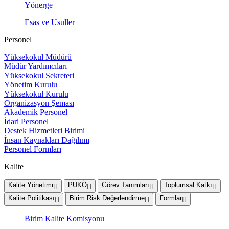
Yönerge
Esas ve Usuller
Personel
Yüksekokul Müdürü
Müdür Yardımcıları
Yüksekokul Sekreteri
Yönetim Kurulu
Yüksekokul Kurulu
Organizasyon Şeması
Akademik Personel
İdari Personel
Destek Hizmetleri Birimi
İnsan Kaynakları Dağılımı
Personel Formları
Kalite
Kalite Yönetimi
PUKÖ
Görev Tanımları
Toplumsal Katkı
Kalite Politikası
Birim Risk Değerlendirme
Formlar
Birim Kalite Komisyonu