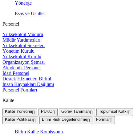
Yönerge
Esas ve Usuller
Personel
Yüksekokul Müdürü
Müdür Yardımcıları
Yüksekokul Sekreteri
Yönetim Kurulu
Yüksekokul Kurulu
Organizasyon Şeması
Akademik Personel
İdari Personel
Destek Hizmetleri Birimi
İnsan Kaynakları Dağılımı
Personel Formları
Kalite
Kalite Yönetimi
PUKÖ
Görev Tanımları
Toplumsal Katkı
Kalite Politikası
Birim Risk Değerlendirme
Formlar
Birim Kalite Komisyonu