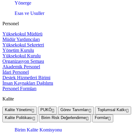
Yönerge
Esas ve Usuller
Personel
Yüksekokul Müdürü
Müdür Yardımcıları
Yüksekokul Sekreteri
Yönetim Kurulu
Yüksekokul Kurulu
Organizasyon Şeması
Akademik Personel
İdari Personel
Destek Hizmetleri Birimi
İnsan Kaynakları Dağılımı
Personel Formları
Kalite
Kalite Yönetimi
PUKÖ
Görev Tanımları
Toplumsal Katkı
Kalite Politikası
Birim Risk Değerlendirme
Formlar
Birim Kalite Komisyonu