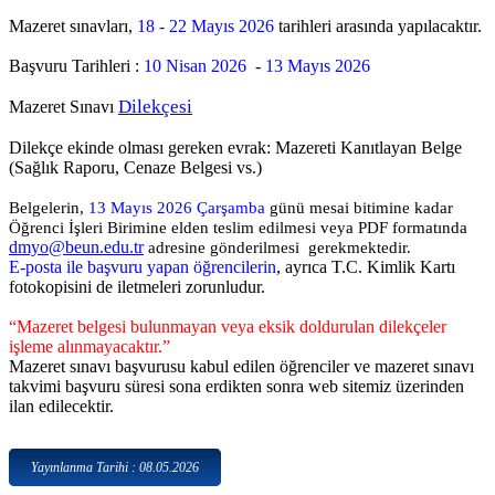
Mazeret sınavları,
18 - 22 Mayıs 2026
tarihleri arasında yapılacaktır.
Başvuru Tarihleri :
10 Nisan 2026
-
13 Mayıs 2026
Dilekçesi
Mazeret Sınavı
Dilekçe ekinde olması gereken evrak: Mazereti Kanıtlayan Belge
(Sağlık Raporu, Cenaze Belgesi vs.)
Belgelerin,
13 Mayıs 2026 Çarşamba
günü mesai bitimine kadar
Öğrenci İşleri Birimine elden teslim edilmesi veya PDF formatında
dmyo@beun.edu.tr
adresine gönderilmesi gerekmektedir.
E-posta ile başvuru yapan öğrencilerin
, ayrıca T.C. Kimlik Kartı
fotokopisini de iletmeleri zorunludur.
“Mazeret belgesi bulunmayan veya eksik doldurulan dilekçeler
işleme alınmayacaktır.”
Mazeret sınavı başvurusu kabul edilen öğrenciler ve mazeret sınavı
takvimi başvuru süresi sona erdikten sonra web sitemiz üzerinden
ilan edilecektir.
Yayınlanma Tarihi : 08.05.2026