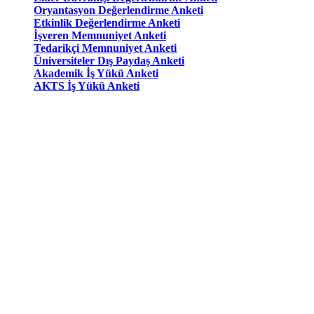
Oryantasyon Değerlendirme Anketi
Etkinlik Değerlendirme Anketi
İşveren Memnuniyet Anketi
Tedarikçi Memnuniyet Anketi
Üniversiteler Dış Paydaş Anketi
Akademik İş Yükü Anketi
AKTS İş Yükü Anketi