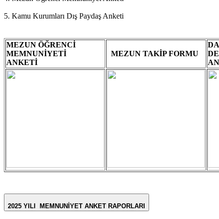
5. Kamu Kurumları Dış Paydaş Anketi
MEZUN ÖĞRENCİ
DA
MEMNUNİYETİ
MEZUN TAKİP FORMU
D
ANKETİ
AN
2025 YILI MEMNUNİYET ANKET RAPORLARI