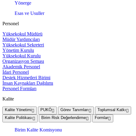
Yönerge
Esas ve Usuller
Personel
Yüksekokul Müdürü
Müdür Yardımcıları
Yüksekokul Sekreteri
Yönetim Kurulu
Yüksekokul Kurulu
Organizasyon Şeması
Akademik Personel
İdari Personel
Destek Hizmetleri Birimi
İnsan Kaynakları Dağılımı
Personel Formları
Kalite
Kalite Yönetimi
PUKÖ
Görev Tanımları
Toplumsal Katkı
Kalite Politikası
Birim Risk Değerlendirme
Formlar
Birim Kalite Komisyonu